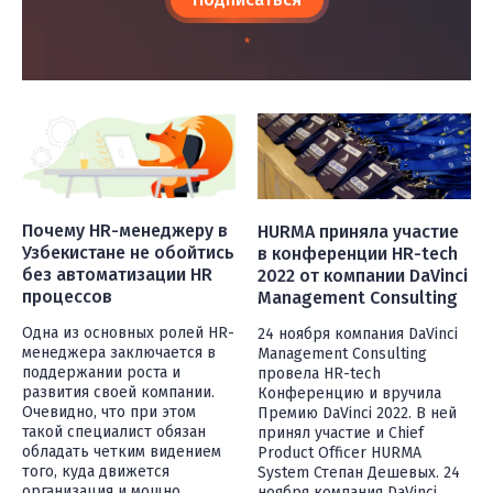
*
Почему HR-менеджеру в
HURMA приняла участие
Узбекистане не обойтись
в конференции HR-tech
без автоматизации HR
2022 от компании DaVinci
процессов
Management Consulting
Одна из основных ролей HR-
24 ноября компания DaVinci
менеджера заключается в
Management Consulting
поддержании роста и
провела HR-tech
развития своей компании.
Конференцию и вручила
Очевидно, что при этом
Премию DaVinci 2022. В ней
такой специалист обязан
принял участие и Chief
обладать четким видением
Product Officer HURMA
того, куда движется
System Степан Дешевых. 24
организация и мощно
ноября компания DaVinci ...